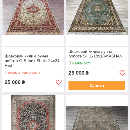
Шовковий килим ручна
Шовковий килим ручна
робота SHI1-18х18-KASHAN
робота GIS-Ipek Sholk-24x24-
В наявності
Red
Немає в наявності
25 000
₴
25 000
₴
Купити