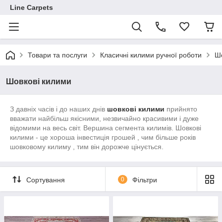
Line Carpets
Товари та послуги
Класичні килими ручної роботи
Шо
Шовкові килими
З давніх часів і до наших днів
шовкові килими
прийнято
вважати найбільш якісними, незвичайно красивими і дуже
відомими на весь світ. Вершина сегмента килимів. Шовкові
килими - це хороша інвестиція грошей , чим більше років
шовковому килиму , тим він дорожче цінується.
Сортування
0
Фільтри