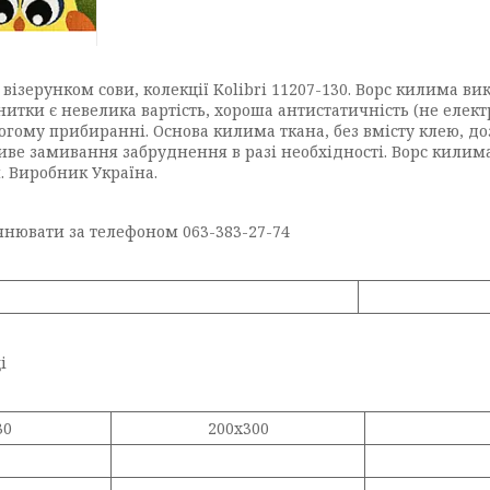
зерунком сови, колекції Kolibri 11207-130. Ворс килима ви
тки є невелика вартість, хороша антистатичність (не електр
ологому прибиранні. Основа килима ткана, без вмісту клею, 
иве замивання забруднення в разі необхідності. Ворс килим
 Виробник Україна.
очнювати за телефоном 063-383-27-74
і
30
200x300