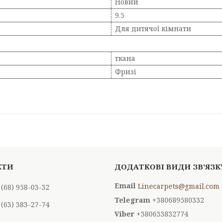
Новий
9.5
Для дитячої кімнати
ткана
Фризі
Linecarpets@gmail.com
 (68) 958-03-32
+380689580332
 (63) 383-27-74
+380633832774