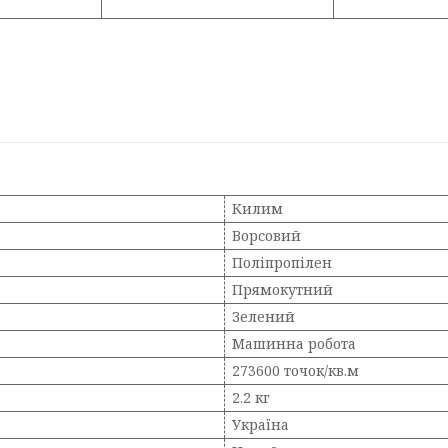
Килим
Ворсовий
Поліпропілен
Прямокутний
Зелений
Машинна робота
273600 точок/кв.м
2.2 кг
Україна