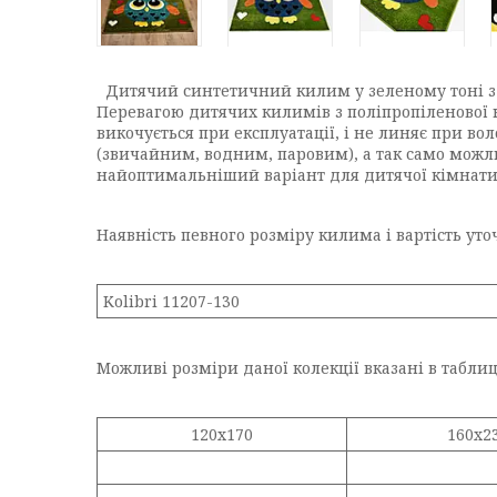
Дитячий синтетичний килим у зеленому тоні з ві
Перевагою дитячих килимів з поліпропіленової ни
викочується при експлуатації, і не линяє при в
(звичайним, водним, паровим), а так само можл
найоптимальніший варіант для дитячої кімнати.
Наявність певного розміру килима і вартість ут
Kolibri 11207-130
Можливі розміри даної колекції вказані в таблиц
120х170
160x2