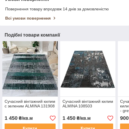
Повернення товару впродовж 14 днів за домовленістю
Всі умови повернення
Подібні товари компанії
Сучасний вінтажний килим
Сучасний вінтажний килим
Суча
с зеленим ALMINA 131908
ALMINA 108503
кили
- gr
1 450
1 450
900
₴/кв.м
₴/кв.м
Купити
Купити