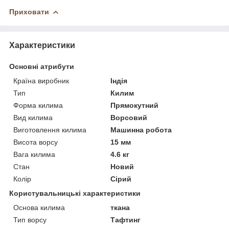
Приховати
Характеристики
Основні атрибути
Країна виробник
Індія
Тип
Килим
Форма килима
Прямокутний
Вид килима
Ворсовий
Виготовлення килима
Машинна робота
Висота ворсу
15 мм
Вага килима
4.6 кг
Стан
Новий
Колір
Сірий
Користувальницькі характеристики
Основа килима
ткана
Тип ворсу
Тафтинг