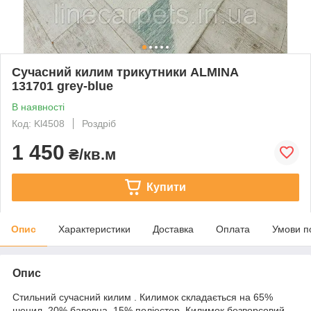
Сучасний килим трикутники ALMINA
131701 grey-blue
В наявності
Код: Kl4508
Роздріб
1 450
₴/кв.м
Купити
Опис
Характеристики
Доставка
Оплата
Умови п
Опис
Стильний сучасний килим . Килимок складається на 65%
шенил, 20% бавовна, 15% поліестер. Килимок безворсовий ,