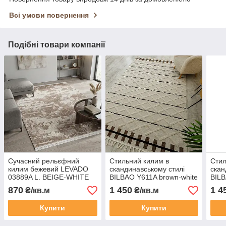
Всі умови повернення
Подібні товари компанії
Сучасний рельєфний
Стильний килим в
Стил
килим бежевий LEVADO
скандинавському стилі
скан
03889A L. BEIGE-WHITE
BILBAO Y611A brown-white
BILB
POLYESTER
870
1 450
1 4
₴/кв.м
₴/кв.м
Купити
Купити