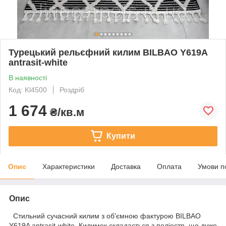
Турецький рельєфний килим BILBAO Y619A
antrasit-white
В наявності
Код: Kl4500
Роздріб
1 674
₴/кв.м
Купити
Опис
Характеристики
Доставка
Оплата
Умови п
Опис
Стильний сучасний килим з об'ємною фактурою BILBAO
Y619A antrasit-white. Килимок складається з поліестр, що дуже