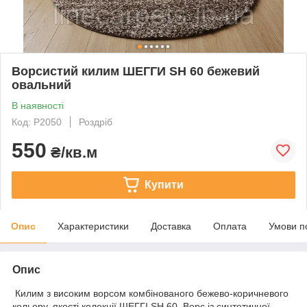
Ворсистий килим ШЕГГИ SH 60 бежевий
овальний
В наявності
Код: Р2050
Роздріб
550
₴/кв.м
Купити
Опис
Характеристики
Доставка
Оплата
Умови п
Опис
Килим з високим ворсом комбінованого бежево-коричневого
кольору, якості колекції ШЕГГІ SH 60
. Ворс із синтетичної