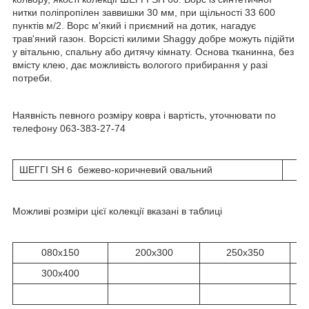
нитки поліпропілен заввишки 30 мм, при щільності 33 600
пунктів м/2. Ворс м'який і приємний на дотик, нагадує
трав'яний газон. Ворсісті килими Shaggy добре можуть підійти
у вітальню, спальну або дитячу кімнату. Основа тканинна, без
вмісту клею, дає можливість вологого прибирання у разі
потреби.
Наявність певного розміру ковра і вартість, уточнювати по
телефону 063-383-27-74
ШЕГГІ SH 6 бежево-коричневий овальний
Можливі розміри цієї колекції вказані в таблиці
080х150
200х300
250х350
300x400