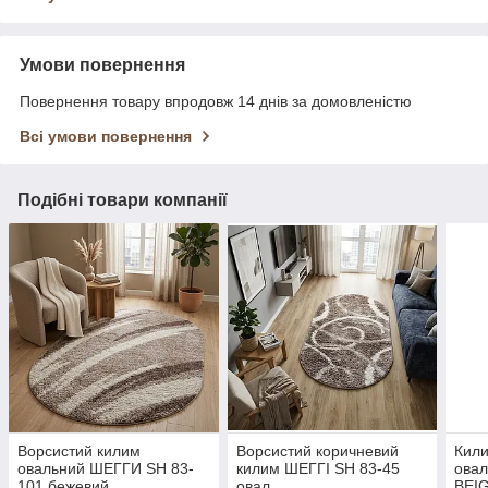
Умови повернення
Повернення товару впродовж 14 днів за домовленістю
Всі умови повернення
Подібні товари компанії
Ворсистий килим
Ворсистий коричневий
Кили
овальний ШЕГГИ SH 83-
килим ШЕГГІ SH 83-45
ова
101 бежевий
овал
BEI