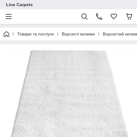
Line Carpets
Товари та послуги
Ворсисті килими
Ворсистий килим