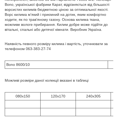
Bono, української фабрики Карат, відрізняється від більшості
ворсистих килимів бюджетною ціною за оптимальної якості.
Ворс килима м'який і приємний на дотик, яким комфортно
ходити, як по трав'яному газону. Основа килима ткана,
можливе вологе прибирання. Килим добре може підійти до
вітальні, спальні або дитячої кімнати. Виробник Україна.
Наявність певного розміру килима і вартість, уточнювати за
телефоном 063-383-27-74
Bono 8600/10
Можливі розміри даної колекції вказані в таблиці
080x150
120x170
240х305