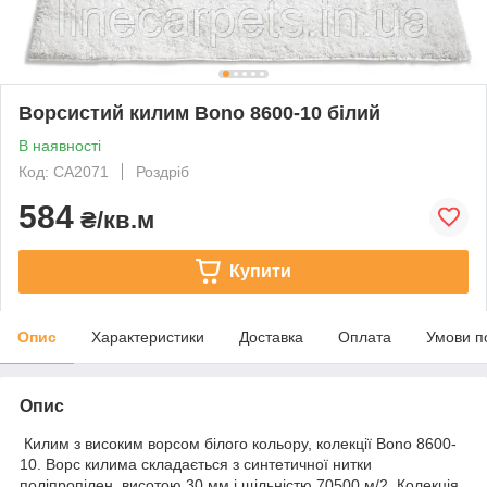
Ворсистий килим Bono 8600-10 білий
В наявності
Код: СA2071
Роздріб
584
₴/кв.м
Купити
Опис
Характеристики
Доставка
Оплата
Умови п
Опис
Килим з високим ворсом білого кольору, колекції Bono 8600-
10. Ворс килима складається з синтетичної нитки
поліпропілен, висотою 30 мм і щільністю 70500 м/2. Колекція