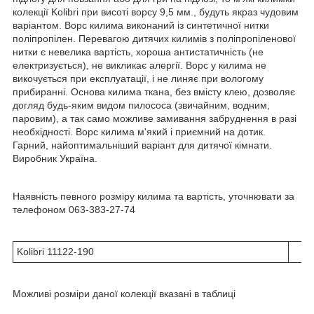
колекції Kolibri при висоті ворсу 9,5 мм., будуть якраз чудовим
варіантом. Ворс килима виконаний із синтетичної нитки
поліпропілен. Перевагою дитячих килимів з поліпропіленової
нитки є невелика вартість, хороша антистатичність (не
електризується), не викликає алергії. Ворс у килима не
викочується при експлуатації, і не линяє при вологому
прибиранні. Основа килима ткана, без вмісту клею, дозволяє
догляд будь-яким видом пилососа (звичайним, водним,
паровим), а так само можливе замивання забруднення в разі
необхідності. Ворс килима м'який і приємний на дотик.
Гарний, найоптимальніший варіант для дитячої кімнати.
Виробник Україна.
Наявність певного розміру килима та вартість, уточнювати за
телефоном 063-383-27-74
Kolibri 11122-190
Можливі розміри даної колекції вказані в таблиці