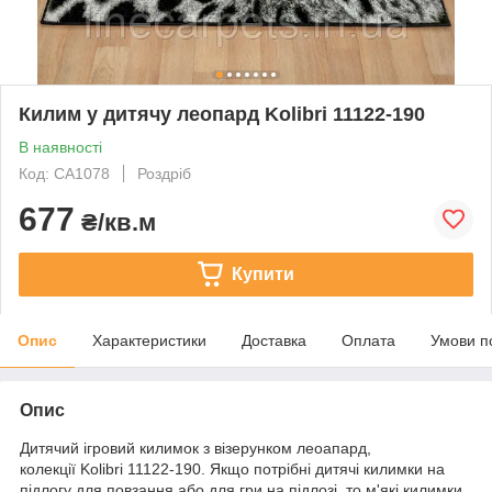
Килим у дитячу леопард Kolibri 11122-190
В наявності
Код: СA1078
Роздріб
677
₴/кв.м
Купити
Опис
Характеристики
Доставка
Оплата
Умови п
Опис
Дитячий ігровий килимок з візерунком леоапард,
колекції Kolibri 11122-190. Якщо потрібні дитячі килимки на
підлогу для повзання або для гри на підлозі, то м'які килимки