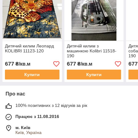
Дитячий килим Леопард
Дитячій килим з
Дитя
KOLIBRI 11123-120
машинкою Kolibri 11518-
соба
190
190
677
677
677
₴/кв.м
₴/кв.м
Купити
Купити
Про нас
100% позитивних з 12 відгуків за рік
Працює з 11.08.2016
м. Київ
Київ, Україна