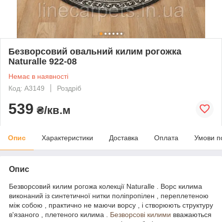
Безворсовий овальний килим рогожка
Naturalle 922-08
Немає в наявності
Код: A3149
Роздріб
539
₴/кв.м
Опис
Характеристики
Доставка
Оплата
Умови п
Опис
Безворсовий килим рогожа колекції Naturalle . Ворс килима
виконаний із синтетичної нитки поліпропілен , переплетеною
між собою , практично не маючи ворсу , і створюють структуру
в'язаного , плетеного килима .
Безворсові килими
вважаються