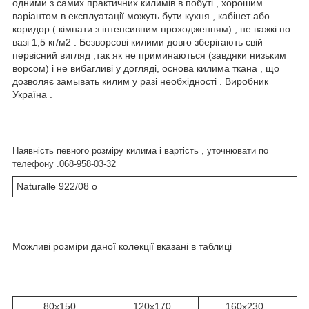
одними з самих практичних килимів в побуті , хорошим
варіантом в експлуатації можуть бути кухня , кабінет або
коридор ( кімнати з інтенсивним проходженням) , не важкі по
вазі 1,5 кг/м2 . Безворсові килими довго зберігають свій
первісний вигляд ,так як не приминаються (завдяки низьким
ворсом) і не вибагливі у догляді, основа килима ткана , що
дозволяє замывать килим у разі необхідності . Виробник
Україна .
Наявність певного розміру килима і вартість , уточнювати по
телефону .068-958-03-32
Naturalle 922/08 o
Можливі розміри даної колекції вказані в таблиці
80x150
120x170
160x230