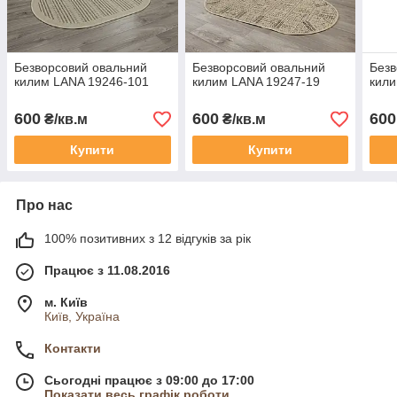
Безворсовий овальний
Безворсовий овальний
Безв
килим LANA 19246-101
килим LANA 19247-19
кили
600
600
600
₴/кв.м
₴/кв.м
Купити
Купити
Про нас
100% позитивних з 12 відгуків за рік
Працює з 11.08.2016
м. Київ
Київ, Україна
Контакти
Сьогодні працює з 09:00 до 17:00
Показати весь графік роботи