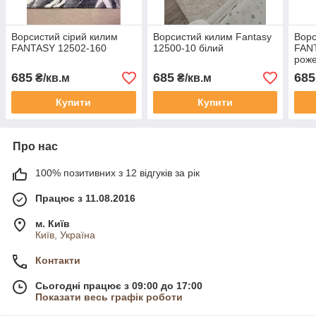
Ворсистий сірий килим
Ворсистий килим Fantasy
Ворс
FANTASY 12502-160
12500-10 білий
FAN
рож
685
685
685
₴/кв.м
₴/кв.м
Купити
Купити
Про нас
100% позитивних з 12 відгуків за рік
Працює з 11.08.2016
м. Київ
Київ, Україна
Контакти
Сьогодні працює з 09:00 до 17:00
Показати весь графік роботи