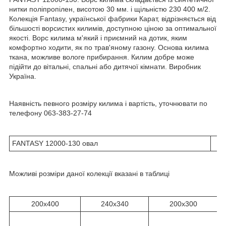
нитки поліпропілен, висотою 30 мм. і щільністю 230 400 м/2.
Колекція Fantasy, української фабрики Карат, відрізняється від
більшості ворсистих килимів, доступною ціною за оптимальної
якості. Ворс килима м'який і приємний на дотик, яким
комфортно ходити, як по трав'яному газону. Основа килима
ткана, можливе вологе прибирання. Килим добре може
підійти до вітальні, спальні або дитячої кімнати. Виробник
Україна.
Наявність певного розміру килима і вартість, уточнювати по
телефону 063-383-27-74
FANTASY 12000-130 oвал
Можливі розміри даної колекції вказані в таблиці
200х400
240х340
200х300