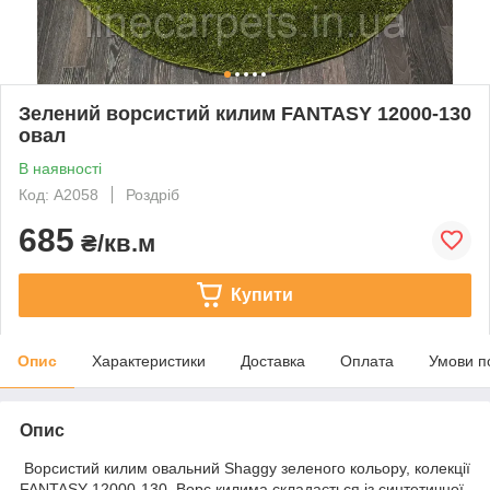
Зелений ворсистий килим FANTASY 12000-130
oвал
В наявності
Код: A2058
Роздріб
685
₴/кв.м
Купити
Опис
Характеристики
Доставка
Оплата
Умови п
Опис
Ворсистий килим овальний Shaggy зеленого кольору, колекції
FANTASY 12000-130. Ворс килима складається із синтетичної