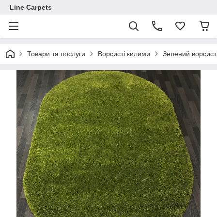
Line Carpets
Товари та послуги
Ворсисті килими
Зелений ворсис