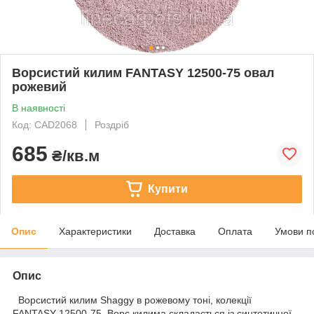
Ворсистий килим FANTASY 12500-75 овал
рожевий
В наявності
Код: СAD2068
Роздріб
685
₴/кв.м
Купити
Опис
Характеристики
Доставка
Оплата
Умови п
Опис
Ворсистий килим Shaggy в рожевому тоні, колекції
FANTASY 12500-75. Ворс килима складається із синтетичної