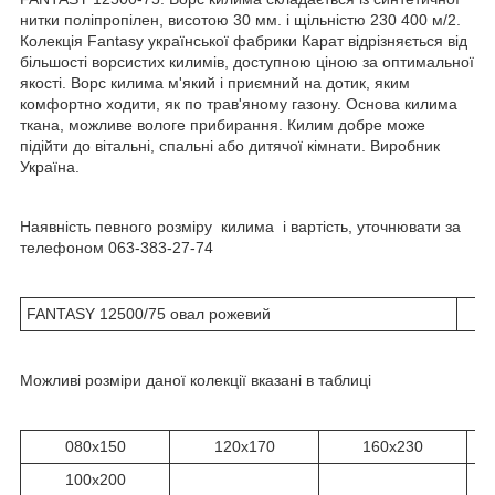
нитки поліпропілен, висотою 30 мм. і щільністю 230 400 м/2.
Колекція Fantasy української фабрики Карат відрізняється від
більшості ворсистих килимів, доступною ціною за оптимальної
якості. Ворс килима м'який і приємний на дотик, яким
комфортно ходити, як по трав'яному газону. Основа килима
ткана, можливе вологе прибирання. Килим добре може
підійти до вітальні, спальні або дитячої кімнати. Виробник
Україна.
Наявність певного розміру килима і вартість, уточнювати за
телефоном 063-383-27-74
FANTASY 12500/75 овал рожевий
Можливі розміри даної колекції вказані в таблиці
080x150
120x170
160х230
100х200