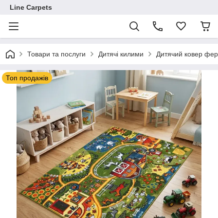
Line Carpets
Товари та послуги
Дитячі килими
Дитячий ковер фер
Топ продажів