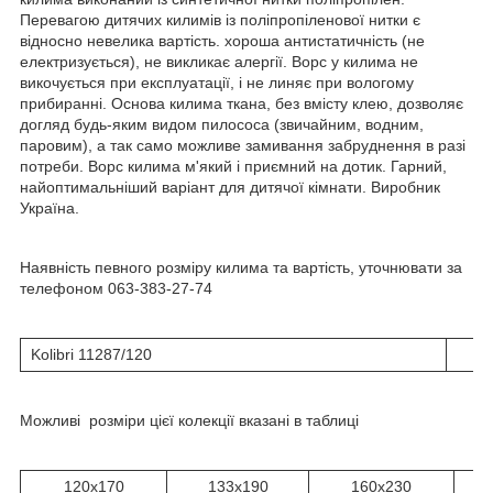
Перевагою дитячих килимів із поліпропіленової нитки є
відносно невелика вартість. хороша антистатичність (не
електризується), не викликає алергії. Ворс у килима не
викочується при експлуатації, і не линяє при вологому
прибиранні. Основа килима ткана, без вмісту клею, дозволяє
догляд будь-яким видом пилососа (звичайним, водним,
паровим), а так само можливе замивання забруднення в разі
потреби. Ворс килима м'який і приємний на дотик. Гарний,
найоптимальніший варіант для дитячої кімнати. Виробник
Україна.
Наявність певного розміру килима та вартість, уточнювати за
телефоном 063-383-27-74
Kolibri 11287/120
Можливі розміри цієї колекції вказані в таблиці
120x170
133x190
160x230