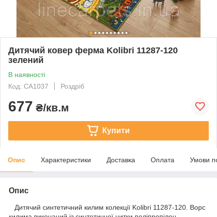
Дитячий ковер ферма Kolibri 11287-120
зелений
В наявності
Код: СA1037
Роздріб
677
₴/кв.м
Купити
Опис
Характеристики
Доставка
Оплата
Умови п
Опис
Дитячий синтетичний килим колекції Kolibri 11287-120. Ворс
килима виконаний із синтетичної нитки поліпропілен.