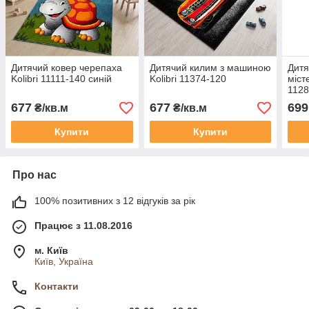
Дитячий ковер черепаха
Дитячий килим з машиною
Дитя
Kolibri 11111-140 синій
Kolibri 11374-120
міст
1128
677
677
699
₴/кв.м
₴/кв.м
Купити
Купити
Про нас
100% позитивних з 12 відгуків за рік
Працює з 11.08.2016
м. Київ
Київ, Україна
Контакти