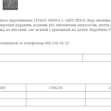
о виробництва LEVADO 08099A L. GREY-BEIGE. Ворс килима 
бирання паровим, водним або звичайним пилососом, нитка д
има не високий, але м'який і приємний на дотик. Виробник У
уточнювати за телефоном 068-958-03-32
180
150x230
2