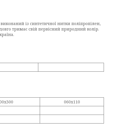
виконаний із синтетичної нитки поліпропілен,
овго тримає свій первісний природний колір.
країна.
00x300
060х110