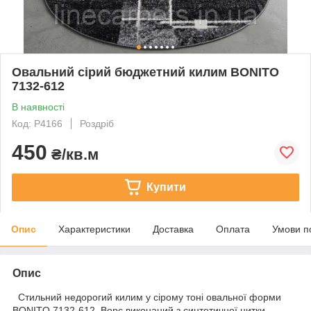
Овальний сірий бюджетний килим BONITO
7132-612
В наявності
Код: Р4166
Роздріб
450
₴/кв.м
Купити
Опис
Характеристики
Доставка
Оплата
Умови п
Опис
Стильний недорогий килим у сірому тоні овальної форми
BONITO 7132-612. Ворс виконаний з синтетичної нитки