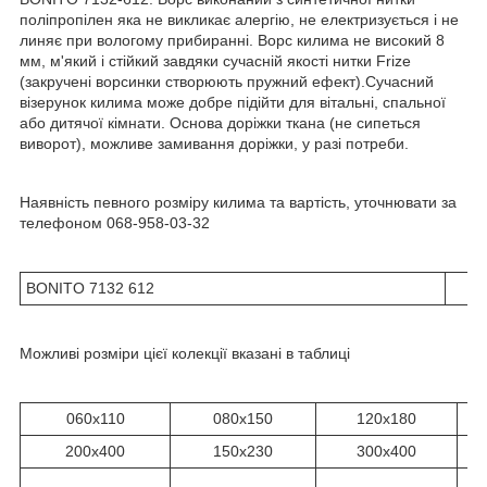
поліпропілен яка не викликає алергію, не електризується і не
линяє при вологому прибиранні. Ворс килима не високий 8
мм, м'який і стійкий завдяки сучасній якості нитки Frize
(закручені ворсинки створюють пружний ефект).Сучасний
візерунок килима може добре підійти для вітальні, спальної
або дитячої кімнати. Основа доріжки ткана (не сипеться
виворот), можливе замивання доріжки, у разі потреби.
Наявність певного розміру килима та вартість, уточнювати за
телефоном 068-958-03-32
BONITO 7132 612
Можливі розміри цієї колекції вказані в таблиці
060х110
080х150
120х180
200х400
150х230
300х400