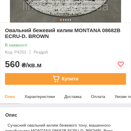
Овальний бежевий килим MONTANA 08682B
ECRU-D. BROWN
В наявності
Код: P4201
Роздріб
560
₴/кв.м
Купити
Опис
Характеристики
Доставка
Оплата
Умови п
Опис
Сучасний овальний килим бежевого тону, машинного
виробництва MONTANA 08682B ECRU-D. BROWN. Ворс