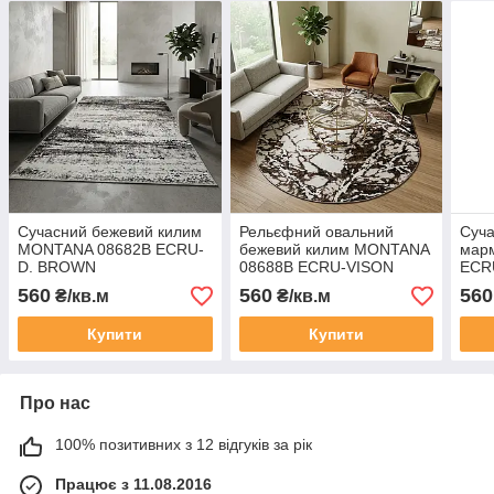
Сучасний бежевий килим
Рельєфний овальний
Суча
MONTANA 08682B ECRU-
бежевий килим MONTANA
мар
D. BROWN
08688B ECRU-VISON
ECR
560
560
560
₴/кв.м
₴/кв.м
Купити
Купити
Про нас
100% позитивних з 12 відгуків за рік
Працює з 11.08.2016