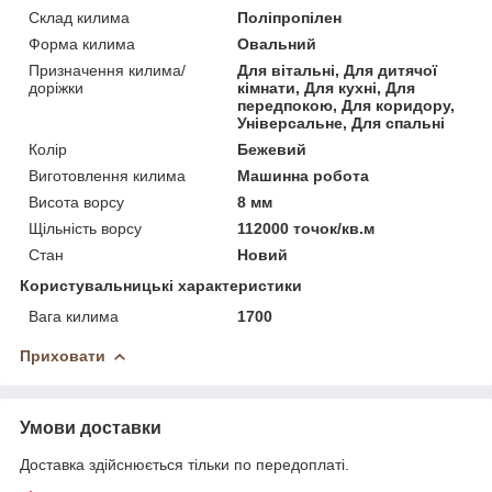
Склад килима
Поліпропілен
Форма килима
Овальний
Призначення килима/
Для вітальні, Для дитячої
доріжки
кімнати, Для кухні, Для
передпокою, Для коридору,
Універсальне, Для спальні
Колір
Бежевий
Виготовлення килима
Машинна робота
Висота ворсу
8 мм
Щільність ворсу
112000 точок/кв.м
Стан
Новий
Користувальницькі характеристики
Вага килима
1700
Приховати
Умови доставки
Доставка здійснюється тільки по передоплаті.