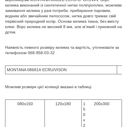
килима виконаний із синтетичної нитки поліпропілен, можливе
замивання килима у разі потреби, прибирання паровим,
водним або звичайним пилососом, нитка довго тримає свій
первісний природний колір. Основа килима ткана, без вмісту
клею. Ворс килима не високий 8 мм, але м'який і приємний на
дотик.
Наявність певного розміру килима та вартість, уточнювати за
телефоном 068-958-03-32
MONTANA 08681A ECRU/VISON
Можливі розміри цієї колекції вказані в таблиці
080x150
120x180
1
200x300
5
0
x
2