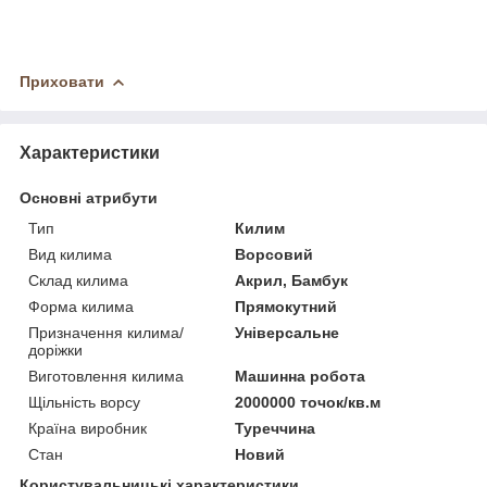
Приховати
Характеристики
Основні атрибути
Тип
Килим
Вид килима
Ворсовий
Склад килима
Акрил, Бамбук
Форма килима
Прямокутний
Призначення килима/
Універсальне
доріжки
Виготовлення килима
Машинна робота
Щільність ворсу
2000000 точок/кв.м
Країна виробник
Туреччина
Стан
Новий
Користувальницькі характеристики