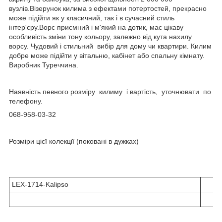
вузлів.Візерунок килима з ефектами потертостей, прекрасно
може підійти як у класичний, так і в сучасний стиль
інтер'єру.Ворс приємний і м'який на дотик, має цікаву
особливість зміни тону кольору, залежно від кута нахилу
ворсу. Чудовий і стильний вибір для дому чи квартири. Килим
добре може підійти у вітальню, кабінет або спальну кімнату.
Виробник Туреччина.
Наявність певного розміру килиму і вартість, уточнювати по
телефону.
068-958-03-32
Розміри цієї колекції (поковані в дужках)
LEX-1714-Kalipso