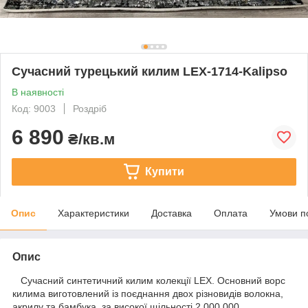
Сучасний турецький килим LEX-1714-Kalipso
В наявності
Код: 9003
Роздріб
6 890
₴/кв.м
Купити
Опис
Характеристики
Доставка
Оплата
Умови п
Опис
Сучасний синтетичний килим колекції LEX. Основний ворс
килима виготовлений із поєднання двох різновидів волокна,
акрилу та бамбука, за високої щільності 2 000 000