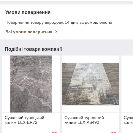
Умови повернення
Повернення товару впродовж 14 днів за домовленістю
Всі умови повернення
Подібні товари компанії
Сучасний турецький
Сучасний турецький
Суча
килим LEX-ER72
килим LEX-AS490
кил