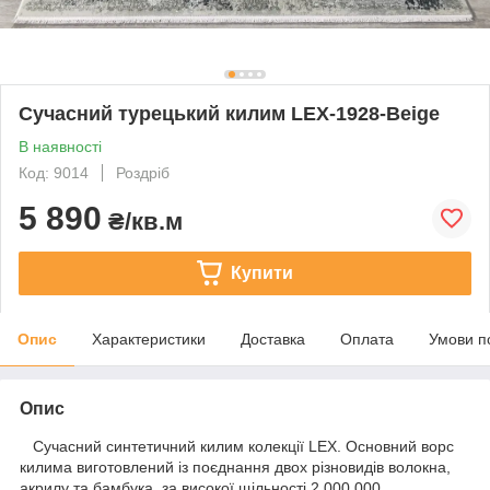
Сучасний турецький килим LEX-1928-Beige
В наявності
Код: 9014
Роздріб
5 890
₴/кв.м
Купити
Опис
Характеристики
Доставка
Оплата
Умови п
Опис
Сучасний синтетичний килим колекції LEX. Основний ворс
килима виготовлений із поєднання двох різновидів волокна,
акрилу та бамбука, за високої щільності 2 000 000