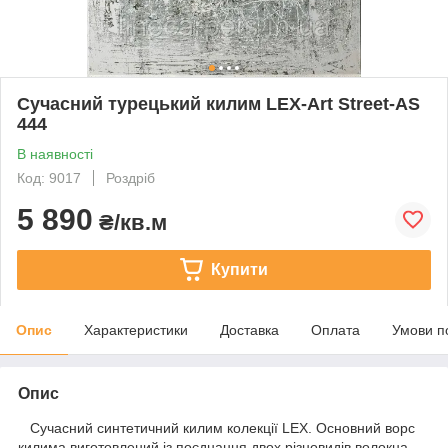
Сучасний турецький килим LEX-Art Street-AS
444
В наявності
Код: 9017
Роздріб
5 890
₴/кв.м
Купити
Опис
Характеристики
Доставка
Оплата
Умови п
Опис
Сучасний синтетичний килим колекції LEX. Основний ворс
килима виготовлений із поєднання двох різновидів волокна,