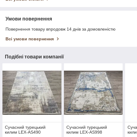
Умови повернення
Повернення товару впродовж 14 днів за домовленістю
Всі умови повернення
Подібні товари компанії
Сучасний турецький
Сучасний турецький
Суча
килим LEX-AS490
килим LEX-AS998
кил