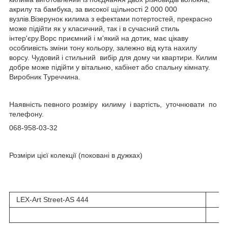
акрилу та бамбука, за високої щільності 2 000 000
вузлів.Візерунок килима з ефектами потертостей, прекрасно
може підійти як у класичний, так і в сучасний стиль
інтер'єру.Ворс приємний і м'який на дотик, має цікаву
особливість зміни тону кольору, залежно від кута нахилу
ворсу. Чудовий і стильний вибір для дому чи квартири. Килим
добре може підійти у вітальню, кабінет або спальну кімнату.
Виробник Туреччина.
Наявність певного розміру килиму і вартість, уточнювати по
телефону.
068-958-03-32
Розміри цієї колекції (поковані в дужках)
LEX-Art Street-AS 444