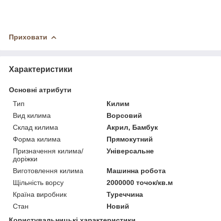
Приховати
Характеристики
Основні атрибути
Тип
Килим
Вид килима
Ворсовий
Склад килима
Акрил, Бамбук
Форма килима
Прямокутний
Призначення килима/
Універсальне
доріжки
Виготовлення килима
Машинна робота
Щільність ворсу
2000000 точок/кв.м
Країна виробник
Туреччина
Стан
Новий
Користувальницькі характеристики