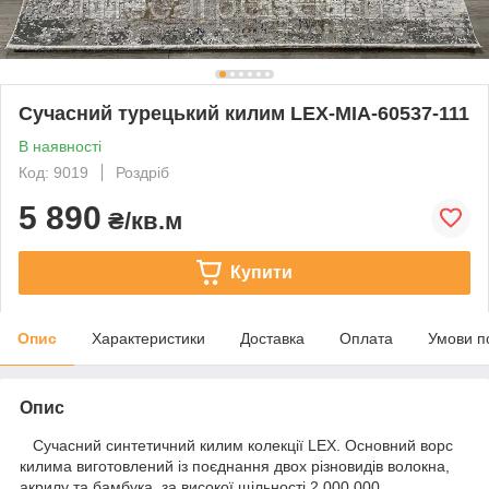
Сучасний турецький килим LEX-MIA-60537-111
В наявності
Код: 9019
Роздріб
5 890
₴/кв.м
Купити
Опис
Характеристики
Доставка
Оплата
Умови п
Опис
Сучасний синтетичний килим колекції LEX. Основний ворс
килима виготовлений із поєднання двох різновидів волокна,
акрилу та бамбука, за високої щільності 2 000 000