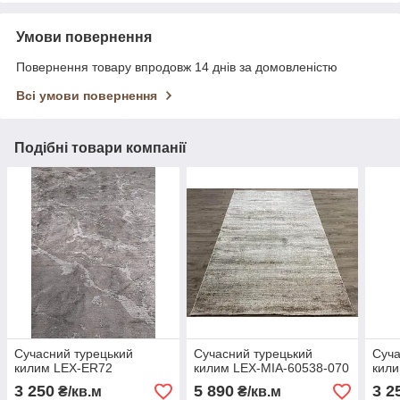
Умови повернення
Повернення товару впродовж 14 днів за домовленістю
Всі умови повернення
Подібні товари компанії
Сучасний турецький
Сучасний турецький
Суча
килим LEX-ER72
килим LEX-MIA-60538-070
кил
3 250
5 890
3 2
₴/кв.м
₴/кв.м