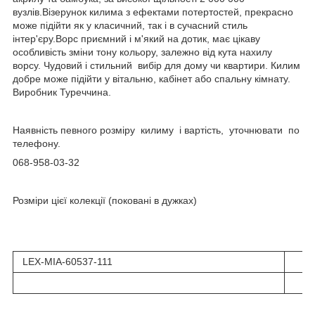
вузлів.Візерунок килима з ефектами потертостей, прекрасно
може підійти як у класичний, так і в сучасний стиль
інтер'єру.Ворс приємний і м'який на дотик, має цікаву
особливість зміни тону кольору, залежно від кута нахилу
ворсу. Чудовий і стильний вибір для дому чи квартири. Килим
добре може підійти у вітальню, кабінет або спальну кімнату.
Виробник Туреччина.
Наявність певного розміру килиму і вартість, уточнювати по
телефону.
068-958-03-32
Розміри цієї колекції (поковані в дужках)
LEX-MIA-60537-111