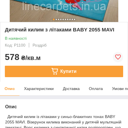
Дитячий килим з літаками BABY 2055 MAVI
В наявності
Код: Р1100
Роздріб
578
₴/кв.м
Купити
Опис
Характеристики
Доставка
Оплата
Умови п
Опис
Дитячий килим із літаками у синьо-блакитних тонах BABY
2055 MAVI. Візерунок килима виконаний у дитячій мультяшній
тематиці. Ворс килимка з синтетичної нитки поліпропілен, що