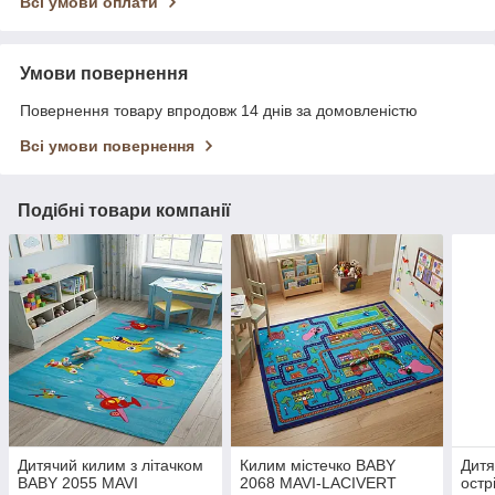
Всі умови оплати
Умови повернення
Повернення товару впродовж 14 днів за домовленістю
Всі умови повернення
Подібні товари компанії
Дитячий килим з літачком
Килим містечко BABY
Дитя
BABY 2055 MAVI
2068 MAVI-LACIVERT
остр