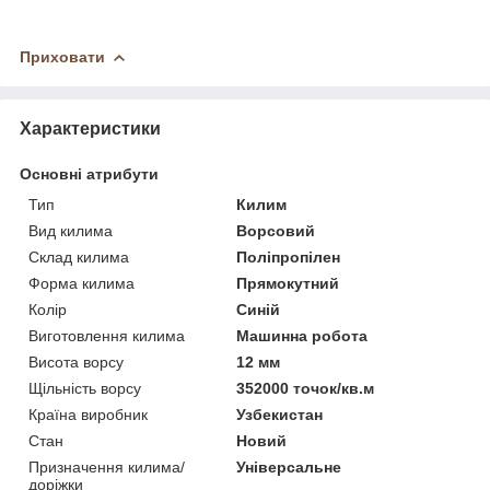
Приховати
Характеристики
Основні атрибути
Тип
Килим
Вид килима
Ворсовий
Склад килима
Поліпропілен
Форма килима
Прямокутний
Колір
Синій
Виготовлення килима
Машинна робота
Висота ворсу
12 мм
Щільність ворсу
352000 точок/кв.м
Країна виробник
Узбекистан
Стан
Новий
Призначення килима/
Універсальне
доріжки