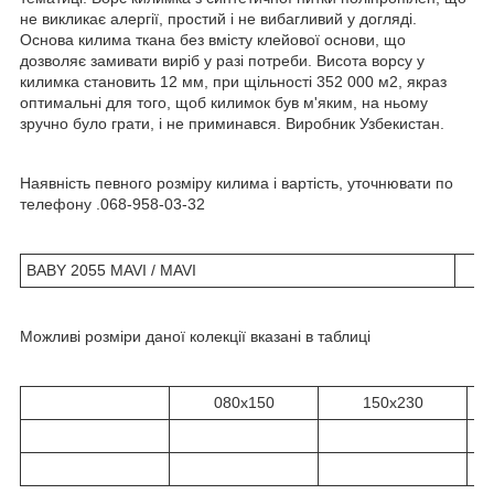
не викликає алергії, простий і не вибагливий у догляді.
Основа килима ткана без вмісту клейової основи, що
дозволяє замивати виріб у разі потреби. Висота ворсу у
килимка становить 12 мм, при щільності 352 000 м2, якраз
оптимальні для того, щоб килимок був м'яким, на ньому
зручно було грати, і не приминався. Виробник Узбекистан.
Наявність певного розміру килима і вартість, уточнювати по
телефону .068-958-03-32
BABY 2055 MAVI / MAVI
Можливі розміри даної колекції вказані в таблиці
080х150
150x230