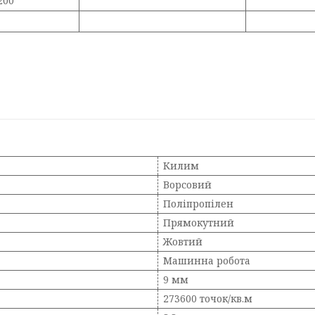
200
Килим
Ворсовий
Поліпропілен
Прямокутний
Жовтий
Машинна робота
9 мм
273600 точок/кв.м