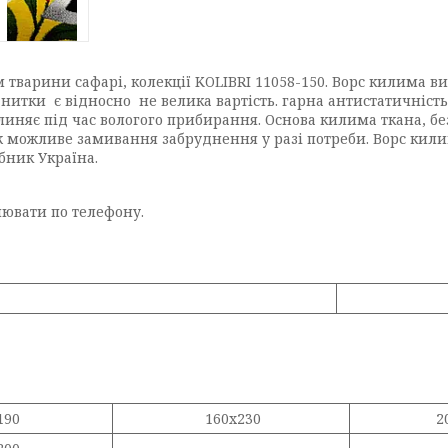
варини сафарі, колекції KOLIBRI 11058-150. Ворс килима ви
итки є відносно не велика вартість. гарна антистатичність (
е линяє під час вологого прибирання. Основа килима ткана, бе
ж можливе замивання забруднення у разі потреби. Ворс кил
бник Україна.
чнювати по телефону.
190
160x230
2