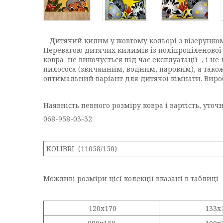
Дитячий килим у жовтому кольорі з візерунком т
Перевагою дитячих килимів із поліпропіленової н
ковра не викочується під час експлуатації , і н
пилососа (звичайним, водним, паровим), а тако
оптимальний варіант для дитячої кімнати. Виро
Наявність певного розміру ковра і вартість, уто
068-958-03-32
KOLIBRI (11058/150)
Можливі розміри цієї колекції вказані в таблиці
120x170
133x