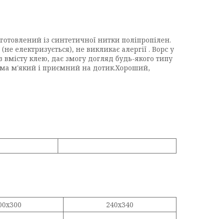
готовлений із синтетичної нитки поліпропілен.
не електризується), не викликає алергії . Ворс у
з вмісту клею, дає змогу догляд будь-якого типу
има м'який і приємний на дотик.Хороший,
00x300
240x340