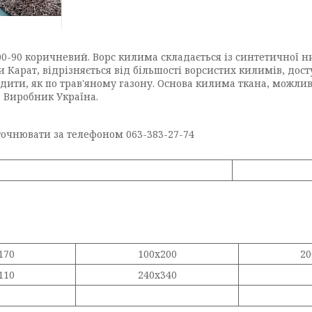
-90 коричневий. Ворс килима складається із синтетичної ни
ики Карат, відрізняється від більшості ворсистих килимів, до
дити, як по трав'яному газону. Основа килима ткана, можл
. Виробник Україна.
уточнювати за телефоном 063-383-27-74
170
100х200
20
110
240х340