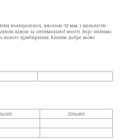
тки поліпропілен, висотою 30 мм. і щільністю
ступною ціною за оптимальної якості. Ворс килима
иве вологе прибирання. Килим добре може
0x300
200х400