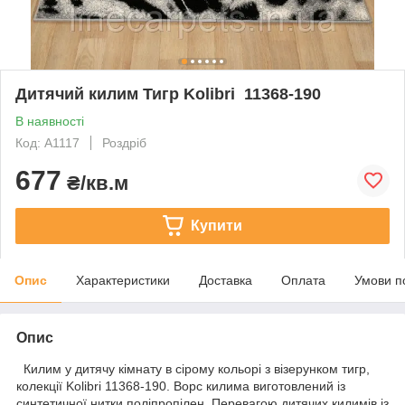
Дитячий килим Тигр Kolibri 11368-190
В наявності
Код: А1117
Роздріб
677
₴/кв.м
Купити
Опис
Характеристики
Доставка
Оплата
Умови п
Опис
Килим у дитячу кімнату в сірому кольорі з візерунком тигр,
колекції Kolibri 11368-190. Ворс килима виготовлений із
синтетичної нитки поліпропілен. Перевагою дитячих килимів із