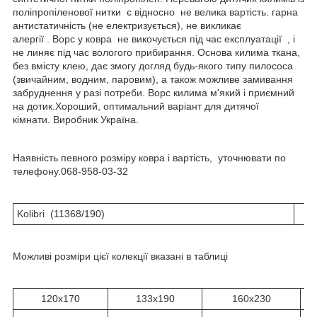
поліпропіленової нитки є відносно не велика вартість. гарна
антистатичність (не електризується), не викликає
алергії . Ворс у ковра не викочується під час експлуатації , і
не линяє під час вологого прибирання. Основа килима ткана,
без вмісту клею, дає змогу догляд будь-якого типу пилососа
(звичайним, водним, паровим), а також можливе замивання
забруднення у разі потреби. Ворс килима м'який і приємний
на дотик.Хороший, оптимальний варіант для дитячої
кімнати. Виробник Україна.
Наявність певного розміру ковра і вартість, уточнювати по
телефону.068-958-03-32
Kolibri (11368/190)
Можливі розміри цієї колекції вказані в таблиці
120x170
133x190
160x230