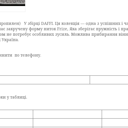
опилен) У збірці DAFFI. Ця колекція — одна з успішних і ч
має закручену форму ниток Frize, Яка зберігає пружність і 
ом не потребує особливих зусиль. Можлива прибирання віни
 Україна.
очнити по телефону.
ки у таблиці.