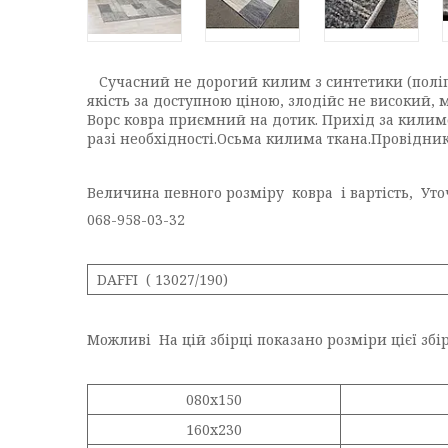
Сучасний не дорогий килим з синтетики (поліпр
якість за доступною ціною, злодійс не високий, 
Ворс ковра приємний на дотик. Прихід за килим
разі необхідності.Осьма килима ткана.Провідник
Величина певного розміру ковра і вартість, Ут
068-958-03-32
DAFFI ( 13027/190)
Можливі На цій збірці показано розміри цієї збір
080х150
160х230