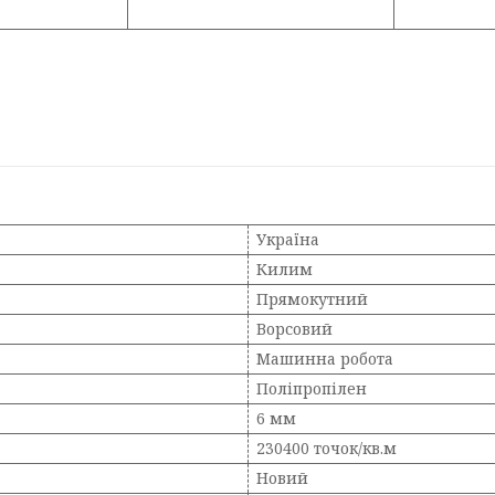
Україна
Килим
Прямокутний
Ворсовий
Машинна робота
Поліпропілен
6 мм
230400 точок/кв.м
Новий