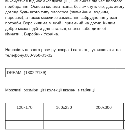
викочується під час експлуатації , і не линяє під час вологого
прибирання. Основа килима ткана, без вмісту клею, дає змогу
догляд будь-якого типу пилососа (звичайним, водним,
паровим), а також можливе замивання забруднення у разі
потреби. Ворс килима м'який і приємний на дотик. Килим
добре може підійти для вітальні, спальні або дитячої
кімнати . Виробник Україна.
Наявність певного розміру ковра і вартість, уточнювати по
телефону.068-958-03-32
DREAM (18022/139)
Можливі розміри цієї колекції вказані в таблиці
120x170
160x230
200x300