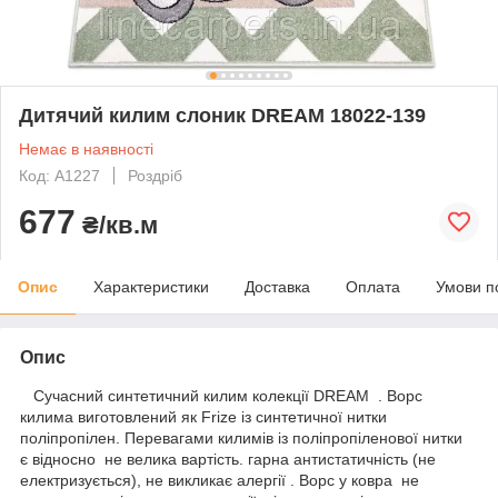
Дитячий килим слоник DREAM 18022-139
Немає в наявності
Код: A1227
Роздріб
677
₴/кв.м
Опис
Характеристики
Доставка
Оплата
Умови п
Опис
Сучасний синтетичний килим колекції DREAM . Ворс
килима виготовлений як Frize із синтетичної нитки
поліпропілен. Перевагами килимів із поліпропіленової нитки
є відносно не велика вартість. гарна антистатичність (не
електризується), не викликає алергії . Ворс у ковра не