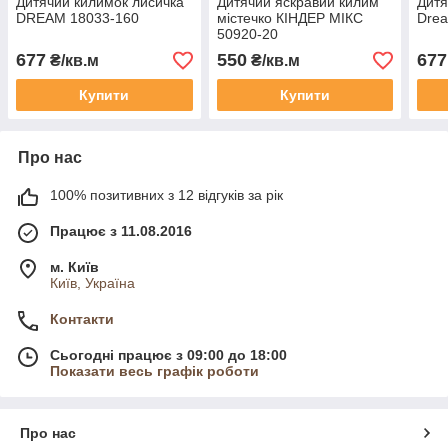
Дитячий килимок лисичка
Дитячий яскравий килим
Дитя
DREAM 18033-160
містечко КІНДЕР МІКС
Dre
50920-20
677
550
677
₴/кв.м
₴/кв.м
Купити
Купити
Про нас
100% позитивних з 12 відгуків за рік
Працює з 11.08.2016
м. Київ
Київ, Україна
Контакти
Сьогодні працює з 09:00 до 18:00
Показати весь графік роботи
Про нас