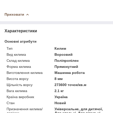
Приховати
Характеристики
Основні атрибути
Тип
Килим
Вид килима
Ворсовий
Склад килима
Поліпропілен
Форма килима
Прямокутний
Виготовлення килима
Машинна робота
Висота ворсу
8 мм
Щільність ворсу
273600 точок/кв.м
Вага килима
2.1 кг
Країна виробник
Україна
Стан
Новий
Призначення килима/
Універсальне, для дитячої,
доріжки
Для спальні, Для вітальні