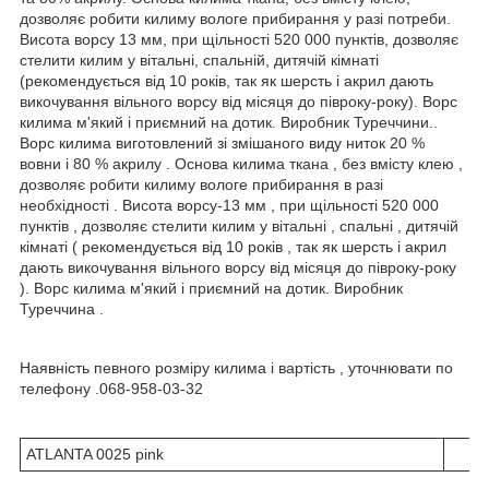
дозволяє робити килиму вологе прибирання у разі потреби.
Висота ворсу 13 мм, при щільності 520 000 пунктів, дозволяє
стелити килим у вітальні, спальній, дитячій кімнаті
(рекомендується від 10 років, так як шерсть і акрил дають
викочування вільного ворсу від місяця до півроку-року). Ворс
килима м'який і приємний на дотик. Виробник Туреччини..
Ворс килима виготовлений зі змішаного виду ниток 20 %
вовни і 80 % акрилу . Основа килима ткана , без вмісту клею ,
дозволяє робити килиму вологе прибирання в разі
необхідності . Висота ворсу-13 мм , при щільності 520 000
пунктів , дозволяє стелити килим у вітальні , спальні , дитячій
кімнаті ( рекомендується від 10 років , так як шерсть і акрил
дають викочування вільного ворсу від місяця до півроку-року
). Ворс килима м'який і приємний на дотик. Виробник
Туреччина .
Наявність певного розміру килима і вартість , уточнювати по
телефону .068-958-03-32
ATLANTA 0025 pink