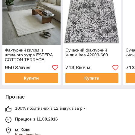
Фактурний килим із
Сучасний фактурний
Суча
штучного хутра ESTERA
килим Itea 42003-660
кили
COTTON TERRACE
ANTISLIP
950
713
713
₴/кв.м
₴/кв.м
Купити
Купити
Про нас
100% позитивних з 12 відгуків за рік
Працює з 11.08.2016
м. Київ
Київ, Україна