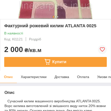
Фактурний рожевий килим ATLANTA 0025
В наявності
Код: Kl1121
Роздріб
2 000
₴/кв.м
Купити
Опис
Характеристики
Доставка
Оплата
Умови п
Опис
Сучасний килим машинного виробництва ATLANTA 0025.
Ворс килима виготовлений зі змішаного виду ниток 20% вовни
та 80% акрилу. Основа килима ткана, без вмісту клею,