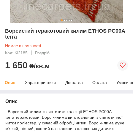
Ворсистий теракотовий килим ETHOS PC00A
terra
Немає в наявності
Код: Kl2185
Роздріб
1 650
₴/кв.м
Опис
Характеристики
Доставка
Оплата
Умови п
Опис
Ворсистий килим із синтетики колекції ETHOS PC00A
terra теракотовий. Ворс килима виготовлений із синтетичної
нитки поліестер, у сучасній обробці нитки. Ворс килима дуже
м'який, ніжний, схожий на тканини в плюшевих дитячих