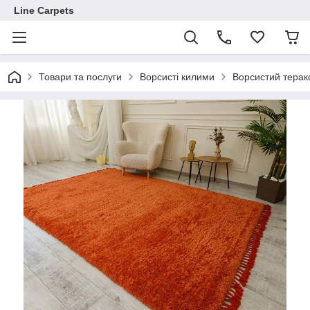
Line Carpets
Товари та послуги
Ворсисті килими
Ворсистий терак