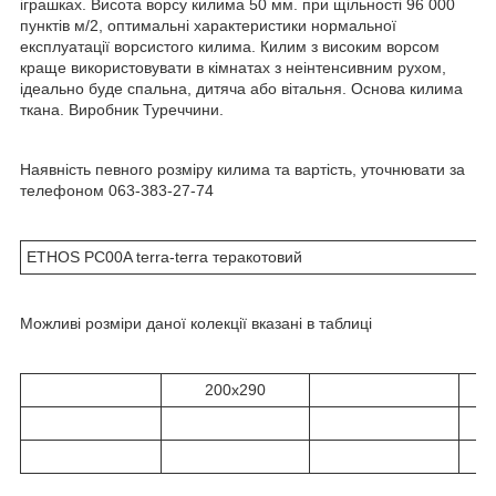
іграшках. Висота ворсу килима 50 мм. при щільності 96 000
пунктів м/2, оптимальні характеристики нормальної
експлуатації ворсистого килима. Килим з високим ворсом
краще використовувати в кімнатах з неінтенсивним рухом,
ідеально буде спальна, дитяча або вітальня. Основа килима
ткана. Виробник Туреччини.
Наявність певного розміру килима та вартість, уточнювати за
телефоном 063-383-27-74
ETHOS PC00A terra-terra теракотовий
Можливі розміри даної колекції вказані в таблиці
200x290