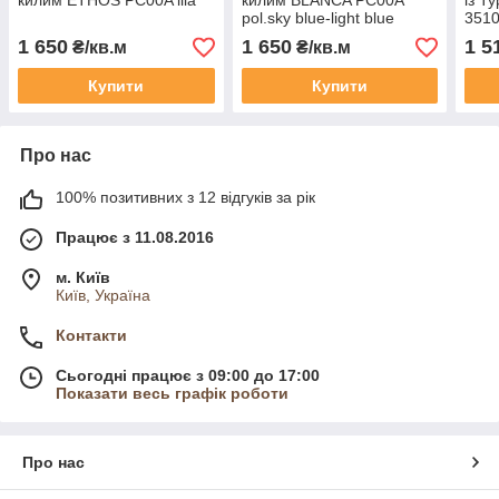
килим ETHOS PC00A lila
килим BLANCA PC00A
із 
pol.sky blue-light blue
3510
1 650
1 650
1 5
₴/кв.м
₴/кв.м
Купити
Купити
Про нас
100% позитивних з 12 відгуків за рік
Працює з 11.08.2016
м. Київ
Київ, Україна
Контакти
Сьогодні працює з 09:00 до 17:00
Показати весь графік роботи
Про нас