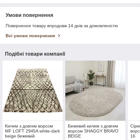
Умови повернення
Повернення товару впродовж 14 днів за домовленістю
Всі умови повернення
Подібні товари компанії
Килим з довгим ворсом
Бежевий килим з довгим
Сіри
MF LOFT 2945A white-dark
ворсом SHAGGY BRAVO
вор
beige бежевий
BEIGE
16