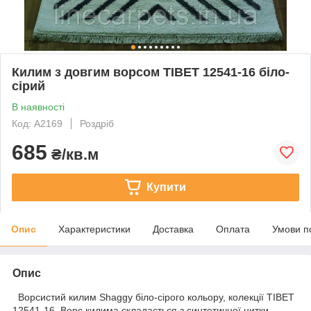
Килим з довгим ворсом TIBET 12541-16 біло-
сірий
В наявності
Код: A2169
Роздріб
685
₴/кв.м
Купити
Опис
Характеристики
Доставка
Оплата
Умови п
Опис
Ворсистий килим Shaggy біло-сірого кольору, колекції TIBET
12541-16. Ворс килима складається з синтетичної нитки