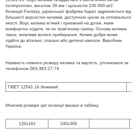
поліпропілен, висотою 30 мм і щільністю 230 400 м/2.
Колекція Fantasy, української фабрики Карат, відрізняється від
більшості ворсистих килимів, доступною ціною за оптимальної
якості. Ворс килима м'який і приємний на дотик, яким
комфортно ходити, як по трав'яному газону. Основа килима
ткана, можливе вологе прибирання. Килим добре може
підійти до вітальні, спальні або дитячої кімнати. Виробник
Україна.
Наявність певного розміру килима та вартість, уточнювати за
телефоном 063-383-27-74
TIBET 12541-16 бежевий
Можливі розміри цієї колекції вказані в таблиці
120x183
240х305